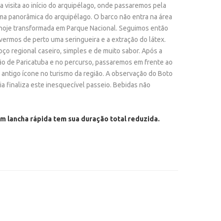
 visita ao início do arquipélago, onde passaremos pela
CITY TOUR MANAUS
ENCONTRO DAS ÁGUA
ISITA AO MUSEU DA AMAZONIA (Terrestre)
Hotel Villa Amazônia
Tryp by Wyndham Manaus
ima panorâmica do arquipélago. O barco não entra na área
CITY TOUR CIENTÍF
ENCONTRO DAS ÁGUA
 hoje transformada em Parque Nacional. Seguimos então
SERINGAL (Fluvial)
Ibis Budget Manaus
Blue Tree Premium Manaus
(Terrestre)
ENCONTRO DAS ÁGU
ermos de perto uma seringueira e a extração do látex.
HOR DO RIO NEGRO
Ibis Manaus Aeroporto
ço regional caseiro, simples e de muito sabor. Após a
OBREVIVÊNCIA (Fluvial)
ão de Paricatuba e no percurso, passaremos em frente ao
O MELHOR DO RIO 
m antigo ícone no turismo da região. A observação do Boto
a finaliza este inesquecível passeio. Bebidas não
m lancha rápida tem sua duração total reduzida.