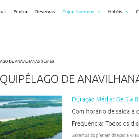
cial
Fontur
Reservas
O que fazemos
Hotéis
C
Organização Eventos
: : : HOTÉIS
Amazon Clippe
Serviços
: : : HOTÉIS DE SELVA
Iates Santana
AGO DE ANAVILHANAS (Fluvial)
Eventos
Íbero Star Gra
Tours
Resorts
QUIPÉLAGO
DE
ANAVILHAN
MV Desafio
. . . TO
Duração
Média:
De
6
a
8
: : : BO
: : : CAC
Com
horário
de
saída
a
: : : CITY
Frequência:
Todos
os
dia
: : : EN
Sairemos do píer em direção a Vila 
FOCAGEM D