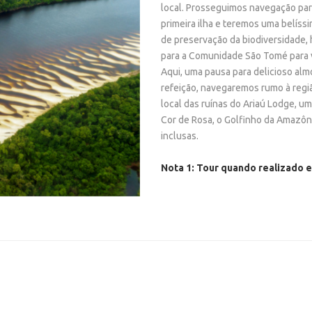
local. Prosseguimos navegação para
MUSA - V
primeira ilha e teremos uma belíss
de preservação da biodiversidade,
MUSEU DO 
para a Comunidade São Tomé para v
::: O MEL
Aqui, uma pausa para delicioso almo
TOUR DE S
refeição, navegaremos rumo à regi
local das ruínas do Ariaú Lodge, u
Cor de Rosa, o Golfinho da Amazôni
inclusas.
Nota 1: Tour quando realizado e