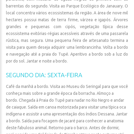
barrentas do segundo. Visita ao Parque Ecológico do Janauary. O
local concentra vários ecossistemas da região. A área de nove mil
hectares possui matas de terra firme, várzea e igapós. Árvores
grandes e pequenas com cipós, vegetação típica desse
ecossistema evitórias-régias acessíveis através de uma passarela
rústica, mas segura. Uma pequena feira de artesanato termina a
visita para quem deseja adquirir uma lembrancinha. Volta a bordo
e navegação até a praia do Tupé. Aperitivo a bordo sob a luz do
por do sol. Jantar e noite a bordo.
SEGUNDO
DIA:
SEXTA-FEIRA
Café da manhã a bordo. Visita ao Museu do Seringal para que você
conheça mais sobre a grande época da borracha. Almoço a
bordo. Chegada à Praia do Tupé para nadar no Rio Negro e andar
de caiaque. Saída em canoa motorizada para visitar uma típica oca
indígena e assistir a uma apresentação dos índios Dessana. Jantar
a bordo. Saída para focagem de jacaré para conhecer a anatomia
deste fabuloso animal. Retorno para o barco. Antes de dormir,