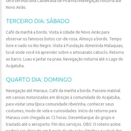
será servida uma Caldeirada de Piranha.nNavegação noturna até
Novo Airão.
TERCEIRO
DIA:
SÁBADO
Café da manhã a bordo. Visita à cidade de Novo Airão para
observar os famosos botos cor-de-rosa. Almoço a bordo. Tempo
livre e nado no Rio Negro. Visita à Fundação Almerinda Malaquias,
local onde você irá aprender sobre o artesanato caboclo. Retorno
ao barco. Luau e jantar na praia. Navegação noturna até o Lago do
Acajatuba.
QUARTO
DIA:
DOMINGO
Navegação até Manaus. Café da manhã a bordo. Passeio matinal
em canoas motorizadas em direção à comunidade do Acajatuba,
para visitar uma típica comunidade ribeirinha, conhecer seus
costumes, modo de vida e curiosidades. Início do retorno para
Manaus com chegada as 12 horas. Desembarque do grupo e
traslado até o aeroporto. Fim dos serviços. OBS: O roteiro acima