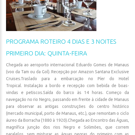
PROGRAMA
ROTEIRO
4
DIAS
E
3
NOITES
PRIMEIRO
DIA:
QUINTA-FEIRA
Chegada ao aeroporto internacional Eduardo Gomes de Manaus
(voo da Tam ou da Gol). Recepção por Amazon Santana Exclusive
Cruises.Traslado para a embarcação no Píer do Hotel
Tropical. Instalação a bordo e recepção com bebida de boas-
vindas e petiscos.Saída do barco às 14 horas. Começo da
navegação no rio Negro, passando em frente à cidade de Manaus
para observar as antigas construções do centro histórico
(mercado municipal, porto de Manaus, etc.), que remontam o ciclo
áureo da Borracha (1880 à 1920).Chegada ao Encontro das Águas,
magnífica junção dos rios Negro e Solimões, que correm
paralelos, sem misturar as águas negras do primeiro com as